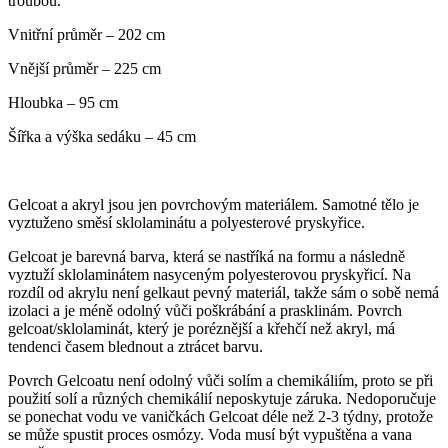
troubou.
Vnitřní průměr – 202 cm
Vnější průměr – 225 cm
Hloubka – 95 cm
Šířka a výška sedáku – 45 cm
Gelcoat a akryl jsou jen povrchovým materiálem. Samotné tělo je
vyztuženo směsí sklolaminátu a polyesterové pryskyřice.
Gelcoat je barevná barva, která se nastříká na formu a následně
vyztuží sklolaminátem nasyceným polyesterovou pryskyřicí. Na
rozdíl od akrylu není gelkaut pevný materiál, takže sám o sobě nemá
izolaci a je méně odolný vůči poškrábání a prasklinám. Povrch
gelcoat/sklolaminát, který je poréznější a křehčí než akryl, má
tendenci časem blednout a ztrácet barvu.
Povrch Gelcoatu není odolný vůči solím a chemikáliím, proto se při
použití solí a různých chemikálií neposkytuje záruka. Nedoporučuje
se ponechat vodu ve vaničkách Gelcoat déle než 2-3 týdny, protože
se může spustit proces osmózy. Voda musí být vypuštěna a vana