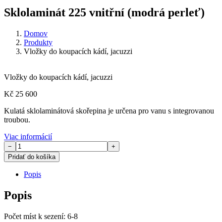
Sklolaminát 225 vnitřní (modrá perleť)
Domov
Produkty
Vložky do koupacích kádí, jacuzzi
Vložky do koupacích kádí, jacuzzi
Kč
25 600
Kulatá sklolaminátová skořepina je určena pro vanu s integrovanou
troubou.
Viac informácií
Sklolaminát
−
+
225
Pridať do košíka
vnitřní
(modrá
Popis
perleť)
množství
Popis
Počet míst k sezení: 6-8