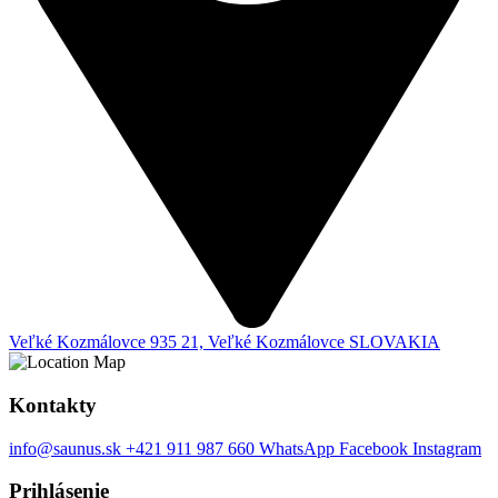
Veľké Kozmálovce
935 21, Veľké Kozmálovce
SLOVAKIA
Kontakty
info@saunus.sk
+421 911 987 660
WhatsApp
Facebook
Instagram
Prihlásenie