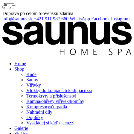
Skip
to
Doprava po celom Slovensku
zdarma
content
info@saunus.sk
+421 911 987 660
WhatsApp
Facebook
Instagram
Home
Shop
Kade
Sauny
Vířivky
Vložky do koupacích kádí, jacuzzi
Termokryty a příslušenství
Kamna/ohřevy vířivek/komíny
Kompresory/čerpadla
Náhradní díly
Doplňky
Vyskládej si káď / jacuzzi
Galerie
Služba