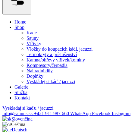
Home
Shop
Kade
Sauny
Vířivky
Vložky do koupacích kádí, jacuzzi
Termokryty a příslušenství
Kamna/ohřevy vířivek/komíny
Kompresory/čerpadla
Náhradní díly
Doplňky
Vyskládej si káď / jacuzzi
Galerie
Služba
Kontakt
Vyskladaj si kaďu / jacuzzi
info@saunus.sk
+421 911 987 660
WhatsApp
Facebook
Instagram
Slovenčina
Čeština
Deutsch