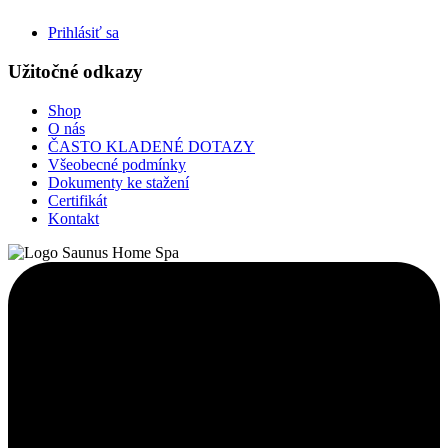
Prihlásiť sa
Užitočné odkazy
Shop
O nás
ČASTO KLADENÉ DOTAZY
Všeobecné podmínky
Dokumenty ke stažení
Certifikát
Kontakt
Facebook